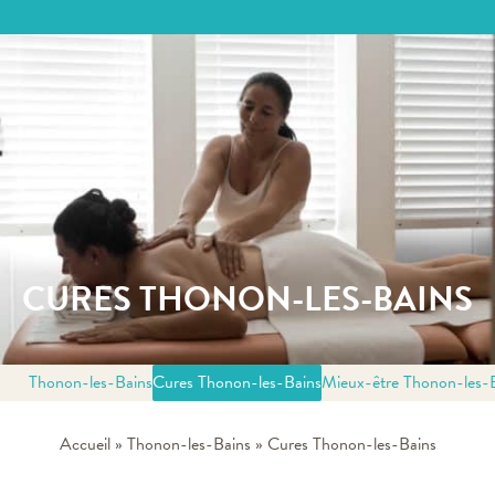
CURES THONON-LES-BAINS
Thonon-les-Bains
Cures Thonon-les-Bains
Mieux-être Thonon-les-
Accueil
»
Thonon-les-Bains
»
Cures Thonon-les-Bains