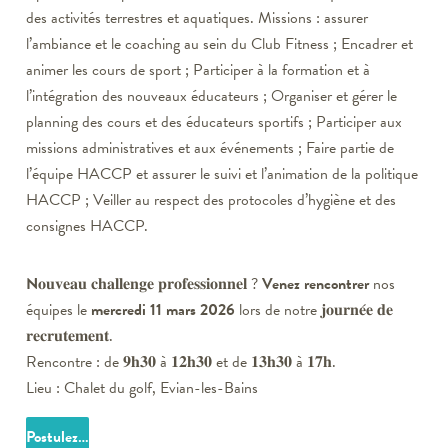
des activités terrestres et aquatiques. Missions : assurer
l’ambiance et le coaching au sein du Club Fitness ; Encadrer et
animer les cours de sport ; Participer à la formation et à
l’intégration des nouveaux éducateurs ; Organiser et gérer le
planning des cours et des éducateurs sportifs ; Participer aux
missions administratives et aux événements ; Faire partie de
l’équipe HACCP et assurer le suivi et l’animation de la politique
HACCP ; Veiller au respect des protocoles d’hygiène et des
consignes HACCP.
N
𝐨𝐮𝐯𝐞𝐚𝐮 𝐜𝐡𝐚𝐥𝐥𝐞𝐧𝐠𝐞 𝐩𝐫𝐨𝐟𝐞𝐬𝐬𝐢𝐨𝐧𝐧𝐞𝐥 ?
Venez rencontrer
nos
équipes le
mercredi 11 mars 2026
lors de notre 𝐣𝐨𝐮𝐫𝐧𝐞́𝐞 𝐝𝐞
𝐫𝐞𝐜𝐫𝐮𝐭𝐞𝐦𝐞𝐧𝐭.
Rencontre : de 𝟗𝐡𝟑𝟎 à 𝟏𝟐𝐡𝟑𝟎 et de 𝟏𝟑𝐡𝟑𝟎 à 𝟏𝟕𝐡.
Lieu : Chalet du golf, Evian-les-Bains
Postulez…