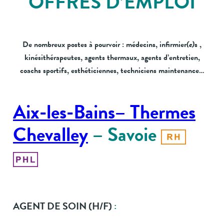
OFFRES D’EMPLOI
De nombreux postes à pourvoir : médecins, infirmie
r
(e)
s
,
kinésithérapeutes, agents thermaux, agents d’entretien,
coachs sportifs, esthéticiennes, techniciens maintenance…
Aix-les-Bains– Thermes
C
hevalley
– Savoie
AGENT DE SOIN
(H/F)
: