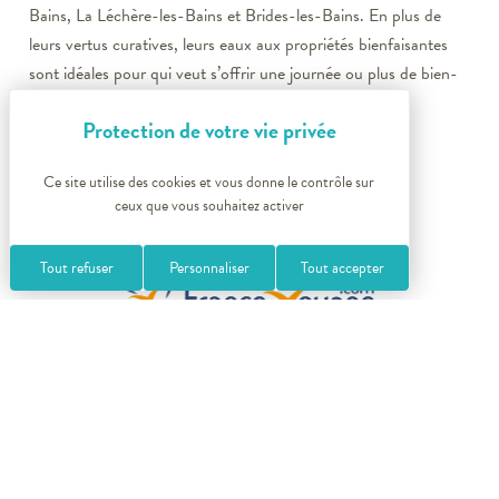
Bains, La Léchère-les-Bains et Brides-les-Bains. En plus de
leurs vertus curatives, leurs eaux aux propriétés bienfaisantes
sont idéales pour qui veut s’offrir une journée ou plus de bien-
être.
Ce site utilise des cookies et vous donne le contrôle sur
ceux que vous souhaitez activer
Tout refuser
Personnaliser
Tout accepter
Guide de voyage
traitant du
tourisme
en France en 6 langues.
Convivial et simple d’utilisation, le site
France-voyage
.com vous
accueille chaque année plus de 18 millions de visiteurs venant y
chercher des informations pratiques et culturelle pour bien
préparer leur prochain séjour. Bienvenue dans nos stations