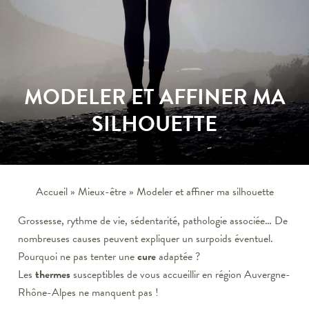
MODELER ET AFFINER MA
SILHOUETTE
Accueil
»
Mieux-être
»
Modeler et affiner ma silhouette
Grossesse, rythme de vie, sédentarité, pathologie associée… De
nombreuses causes peuvent expliquer un surpoids éventuel.
Pourquoi ne pas tenter une
cure
adaptée ?
Les
thermes
susceptibles de vous accueillir en région Auvergne-
Rhône-Alpes ne manquent pas !