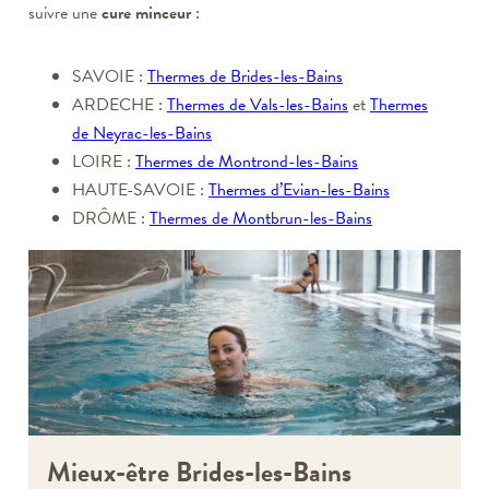
suivre une
cure minceur
:
SAVOIE :
Thermes de Brides-les-Bains
ARDECHE :
Thermes de Vals-les-Bains
et
Thermes
de Neyrac-les-Bains
LOIRE :
Thermes de Montrond-les-Bains
HAUTE-SAVOIE :
Thermes d’Evian-les-Bains
DRÔME :
Thermes de Montbrun-les-Bains
Mieux-être Brides-les-Bains