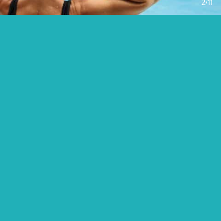
2
/
11