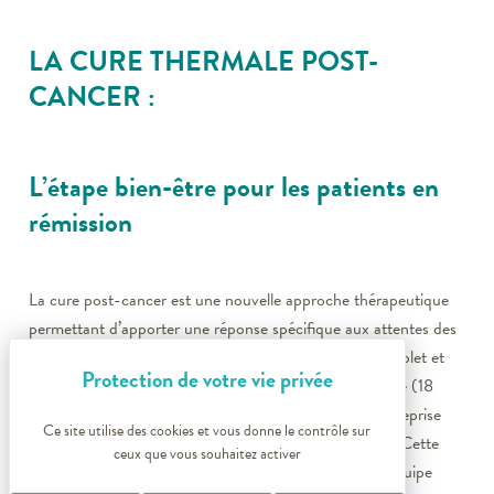
LA CURE THERMALE POST-
CANCER :
L’étape bien-être pour les patients en
rémission
La cure post-cancer est une nouvelle approche thérapeutique
permettant d’apporter une réponse spécifique aux attentes des
patients en rémission d’un cancer. Ce programme complet et
personnalisé associe une cure thermale en dermatologie (18
jours) à des séances de remise en forme basées sur la reprise
Ce site utilise des cookies et vous donne le contrôle sur
progressive d’une activité physique adaptée à la santé. Cette
ceux que vous souhaitez activer
cure post-cancer a été conjointement créée par une équipe