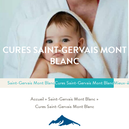
CURES SAINT-GERVAIS MONT
BLANC
Saint-Gervais Mont Blanc
Cures Saint-Gervais Mont Blanc
Mieux-ê
Accueil
»
Saint-Gervais Mont Blanc
»
Cures Saint-Gervais Mont Blanc