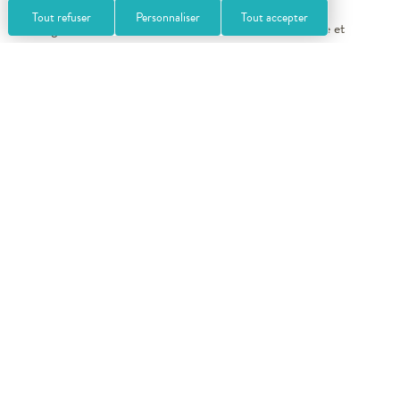
pluridisciplinaire : médecins, kinésithérapeutes, docteur
Tout refuser
Personnaliser
Tout accepter
enseignant-chercheur, coach forme santé, diététicienne et
psychologue. Elle apporte des bienfaits sur la qualité de vie des
curistes, tant sur le plan mental que physique et social.
Mieux-être Saint-Gervais Mont
Blanc