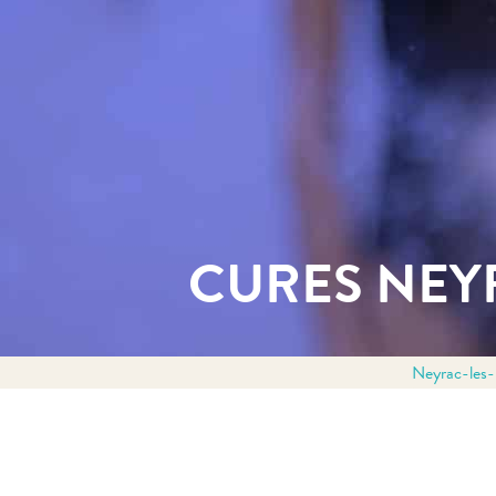
CURES NEY
Neyrac-les-