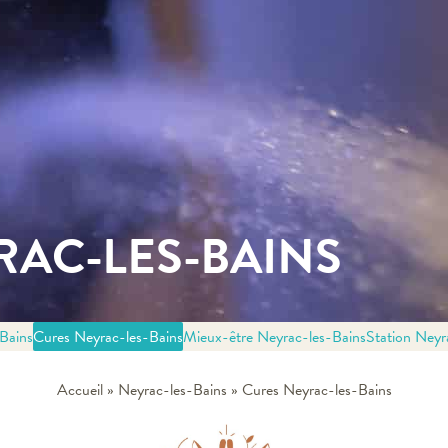
RAC-LES-BAINS
Bains
Cures Neyrac-les-Bains
Mieux-être Neyrac-les-Bains
Station Neyr
Accueil
»
Neyrac-les-Bains
»
Cures Neyrac-les-Bains