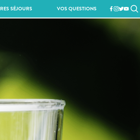
RES SÉJOURS
VOS QUESTIONS
facebook
instagram
twitter
youtub