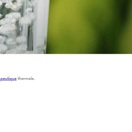
apeutique
thermale.