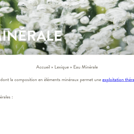
MINÉRALE
Accueil
»
Lexique
»
Eau Minérale
 dont la composition en éléments minéraux permet une
exploitation thér
érales :