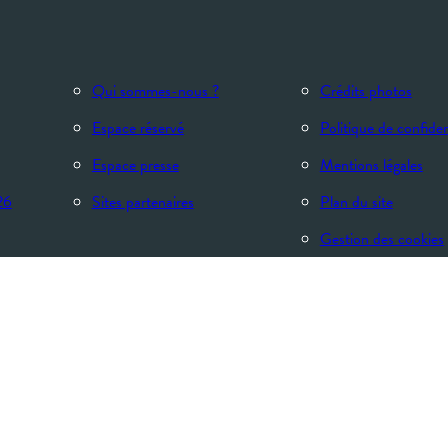
Qui sommes-nous ?
Crédits photos
Espace réservé
Politique de confiden
Espace presse
Mentions légales
26
Sites partenaires
Plan du site
Gestion des cookies
 son territoire qui répondent ensemble à toutes les orientations thérape
votre santé grâce aux cures thermales et et de façon préventive avec les 
assif des Alpes aux collines de l’Ardèche méridionale, en passant par la 
nrichies en sels minéraux et en oligoéléments tout au long du parcours dan