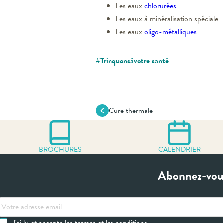
Les eaux
chlorurées
Les eaux à minéralisation spéciale
Les eaux
oligo-métalliques
#Trinquonsàvotre santé
Cure thermale
BROCHURES
CALENDRIER
Abonnez-vous
Votre
adresse
J'ai lu et accepte les termes et les conditions