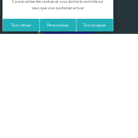
Ce site utilise des cookies et vous donne le contrôle sur
ceux que vous souhaitez activer
Crédits photos
Tout refuser
Personnaliser
Tout accepter
Politique de confidentialité
Mentions légales
Plan du site
Gestion des cookies
Balineae by Rhône-Alpes Thermal fédère les 15 destinations thermales
de son territoire qui répondent ensemble à toutes les orientations
thérapeutiques thermales, et proposent grâce à leur savoir-faire une
réponse adaptée à votre santé grâce aux cures thermales et et de façon
préventive avec les courts séjour pour l’entretien de votre capital santé