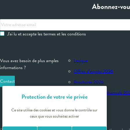
Abonnez-vous
Votre
adresse
J'ai lu et accepte les termes et les conditions
email
Vous avez besoin de plus amples
Lexique
informations ?
Offres d’emploi 2026
Contact
Brochures 2026
Calendrier Saison thermale 20
Actualités
Ce site utilise des cookies et vous donne le contrôle sur
ceux que vous souhaitez activer