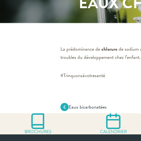
EAUX C
La prédominance de
chlorure
de sodium a 
troubles du développement chez l’enfant.
#Trinquonsàvotresanté
Eaux bicarbonatées
BROCHURES
CALENDRIER