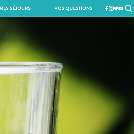
RES SÉJOURS
VOS QUESTIONS
facebook
instagram
twitter
youtub