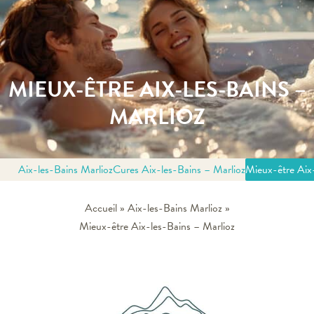
MIEUX-ÊTRE AIX-LES-BAINS –
MARLIOZ
Aix-les-Bains Marlioz
Cures Aix-les-Bains – Marlioz
Mieux-être Aix-
Accueil
»
Aix-les-Bains Marlioz
»
Mieux-être Aix-les-Bains – Marlioz