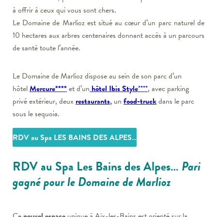
à offrir à ceux qui vous sont chers.
Le Domaine de Marlioz est situé au cœur d’un parc naturel de
10 hectares aux arbres centenaires donnant accès à un parcours
de santé toute l’année.
Le Domaine de Marlioz dispose au sein de son parc d’un
hôtel
Mercure****
et d’un
hôtel Ibis Style
****
, avec parking
privé extérieur, deux
restaurants
,
un
food-truck
dans le parc
sous le sequoia.
RDV au Spa LES BAINS DES ALPES
…
RDV au Spa Les Bains des Alpes…
Pari
gagné pour le Domaine de Marlioz
Ce
nouvel espace
unique à Aix-les-Bains est orienté sur la