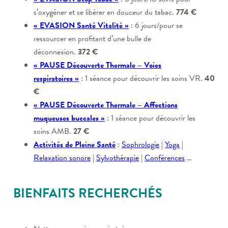
s’oxygéner et se libérer en douceur du tabac.
774 €
« EVASION Santé Vitalité »
: 6 jours/pour se
ressourcer en profitant d’une bulle de
déconnexion.
372 €
« PAUSE Découverte Thermale – Voies
respiratoires »
: 1 séance pour découvrir les soins VR.
40
€
« PAUSE Découverte Thermale – Affections
muqueuses buccales »
: 1 séance pour découvrir les
soins AMB.
27 €
Activités de Pleine Santé
:
Sophrologie
|
Yoga
|
Relaxation sonore
|
Sylvothérapie
|
Conférences
…
BIENFAITS RECHERCHÉS