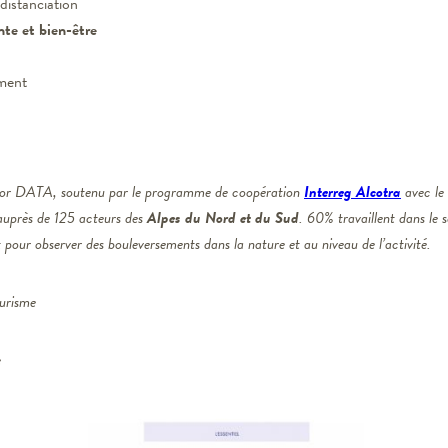
 distanciation
nte et bien-être
ement
door DATA, soutenu par le programme de coopération
Interreg Alcotra
avec le
auprès de 125 acteurs des
Alpes du Nord et du Sud
. 60% travaillent dans le 
t pour observer des bouleversements dans la nature et au niveau de l’activité.
urisme
e