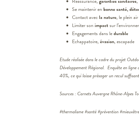
Réassurance,
garanties sanitaires
,
Se maintenir en
bonne santé, déte
Contact avec
la nature
, le plein air
Limiter son
impact
sur l’environn
Engagements dans le
durable
Echappatoire,
évasion
, escapade
Etude réalisée dans le cadre du projet Out
Développement Régional. Enquête en ligne 
40%, ce qui laisse présager un recul suffisan
Sources : Carnets Auvergne Rhône-Alpes To
#thermalisme #santé #prévention #mieuxêtr