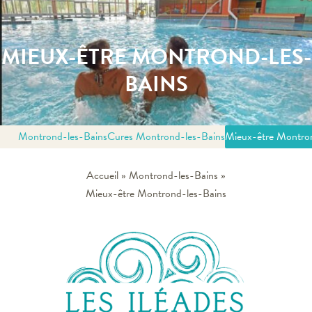
MIEUX-ÊTRE MONTROND-LES-
BAINS
Montrond-les-Bains
Cures Montrond-les-Bains
Mieux-être Montro
Accueil
»
Montrond-les-Bains
»
Mieux-être Montrond-les-Bains