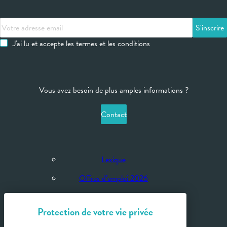
Votre
adresse
J'ai lu et accepte les termes et les conditions
email
Vous avez besoin de plus amples informations ?
Contact
Lexique
Offres d’emploi 2026
Brochures 2026
Calendrier Saison thermale 2026