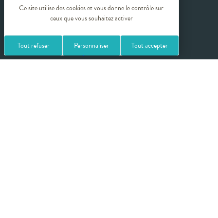
Actualités
Ce site utilise des cookies et vous donne le contrôle sur
ceux que vous souhaitez activer
Tout refuser
Personnaliser
Tout accepter
Qui sommes-nous ?
Espace réservé
Espace presse
Sites partenaires
Crédits photos
Politique de confidentialité
Mentions légales
Plan du site