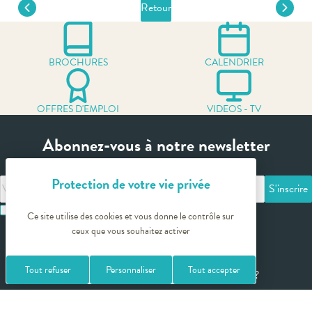
Retour
BROCHURES
CALENDRIER
OFFRES D'EMPLOI
VIDEOS - TV
Abonnez-vous à notre newsletter
Votre
adresse
J'ai lu et accepte les termes et les conditions
email
Ce site utilise des cookies et vous donne le contrôle sur
ceux que vous souhaitez activer
Tout refuser
Personnaliser
Tout accepter
Vous avez besoin de plus amples informations ?
Contact