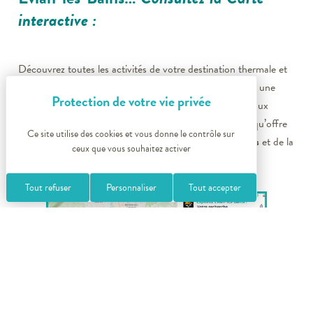
interactive :
Découvrez toutes les activités de votre destination thermale et
touristique, et
organisez votre séjour
simplement. Vivez une
expérience unique en conjuguant votre séjour thermal aux
multiples
activités physiques
,
sensorielles
,
culturelles
qu’offre
Ce site utilise des cookies et vous donne le contrôle sur
l’environnement naturel du territoire de
Evian-les-Bains
et de la
ceux que vous souhaitez activer
Haute-Savoie
.
Tout refuser
Personnaliser
Tout accepter