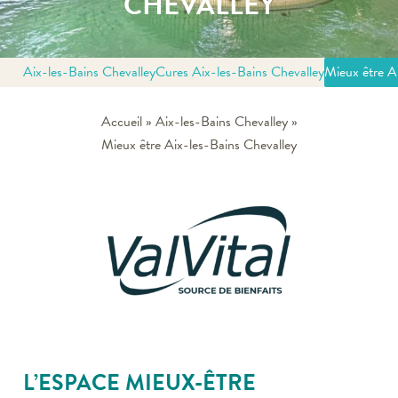
CHEVALLEY
Aix-les-Bains Chevalley
Cures Aix-les-Bains Chevalley
Mieux être A
Accueil
»
Aix-les-Bains Chevalley
»
Mieux être Aix-les-Bains Chevalley
L’ESPACE MIEUX-ÊTRE