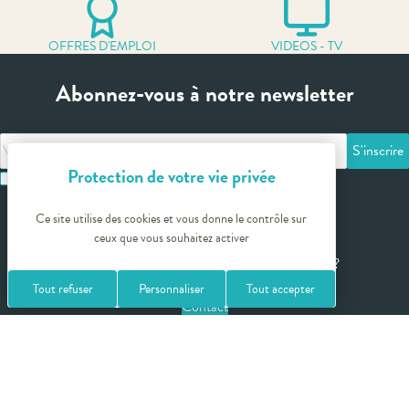
OFFRES D'EMPLOI
VIDEOS - TV
Abonnez-vous à notre newsletter
Votre
adresse
J'ai lu et accepte les termes et les conditions
email
Ce site utilise des cookies et vous donne le contrôle sur
ceux que vous souhaitez activer
Vous avez besoin de plus amples informations ?
Tout refuser
Personnaliser
Tout accepter
Contact
Lexique