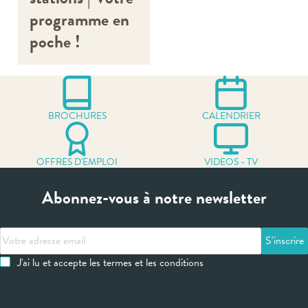
programme en
poche !
BROCHURES
CALENDRIER
OFFRES D'EMPLOI
VIDEOS - TV
Abonnez-vous à notre newsletter
Votre
adresse
J'ai lu et accepte les termes et les conditions
email