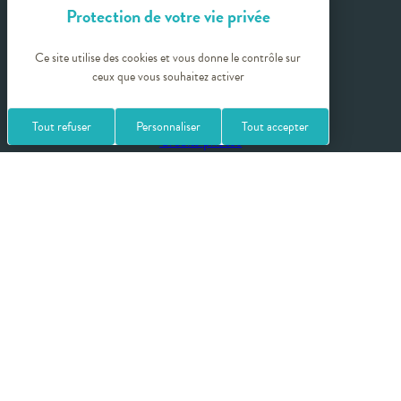
Espace presse
Sites partenaires
Ce site utilise des cookies et vous donne le contrôle sur
ceux que vous souhaitez activer
Tout refuser
Personnaliser
Tout accepter
Crédits photos
Politique de confidentialité
Mentions légales
Plan du site
Gestion des cookies
Balineae by Rhône-Alpes Thermal fédère les 15 destinations thermales
de son territoire qui répondent ensemble à toutes les orientations