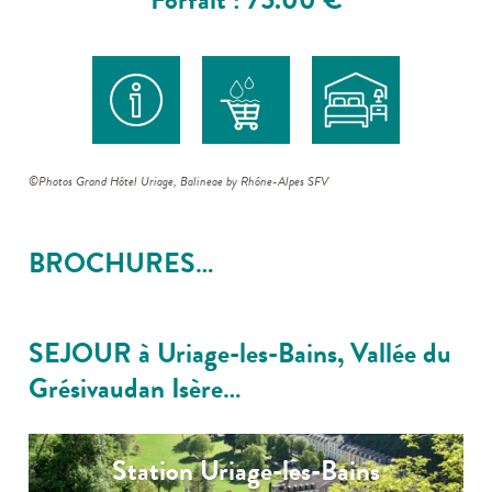
©Photos Grand Hôtel Uriage, Balineae by Rhône-Alpes SFV
BROCHURES…
SEJOUR à Uriage-les-Bains, Vallée du
Grésivaudan Isère…
Station Uriage-les-Bains