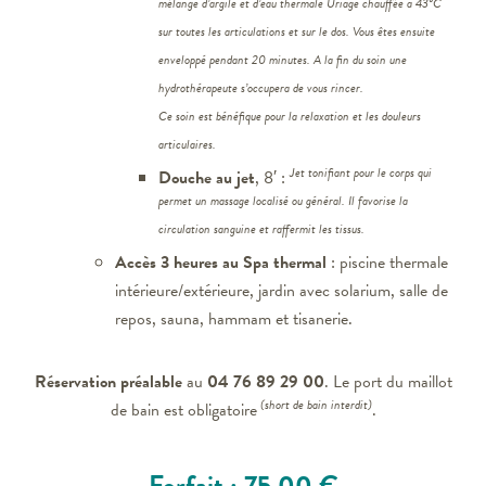
mélange d’argile et d’eau thermale Uriage chauffée à 43°C
sur toutes les articulations et sur le dos. Vous êtes ensuite
enveloppé pendant 20 minutes. A la fin du soin une
hydrothérapeute s’occupera de vous rincer.
Ce soin est bénéfique pour la relaxation et les douleurs
articulaires.
Jet tonifiant pour le corps qui
Douche au jet
, 8′ :
permet un massage localisé ou général. Il favorise la
circulation sanguine et raffermit les tissus.
Accès 3 heures au Spa thermal
: piscine thermale
intérieure/extérieure, jardin avec solarium, salle de
repos, sauna, hammam et tisanerie.
Réservation préalable
au
04 76 89 29 00
. Le port du maillot
(short de bain interdit)
de bain est obligatoire
.
Forfait : 75.00 €