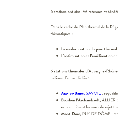
6 stations ont ainsi été retenues et bénéf
Dans le cadre du Plan thermal de la Rég
thématiques :
La
modernisation
du
parc thermal
L’
optimisation et l’amélioration
de 
6 stations thermales
d’Auvergne-Rhône-Alp
millions d’euros dédiée :
Aix-les-Bains
, SAVOIE
: requalif
Bourbon l’Archambault
, ALLIER : 
urbain utilisant les eaux de rejet th
Mont-Dore
, PUY DE DÔME : requa