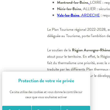
Montrond-les-Bains
,
LOIRE : requa
Néris-les-Bains
, ALLIER : sécurisa
Vals-les-Bains
, ARDECHE
: requa
Le Plan Tourisme régional 2022-2028, ad
déléguée au Tourisme, porte l’ambition 
Le soutien de la
Région
Auvergne-Rhône
atout pour le territoire. En effet, la R
fait du thermalisme une priorité, avec la 
traduite par les différents Plan thermaux
été investis par la Région pour le dével
Ce site utilise des cookies et vous donne le contrôle sur
ceux que vous souhaitez activer