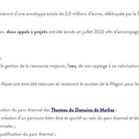
icieront d’une enveloppe totale de 2,5 millions d’euros, débloquée par la
ion,
deux appels à projets
ont été lancés en juillet 2022 afin d’accompagne
;
la gestion de la ressource majeure, l’
eau
, de son captage à sa valorisatio
es ont ainsi été retenues et recevront le soutien de la Région pour leu
ication du parc thermal des
Thermes du Domaine de Marlioz
;
création d’un parcours bien-être et sportif au sein du parc thermal et ét
ermales ;
lification du parc thermal ;