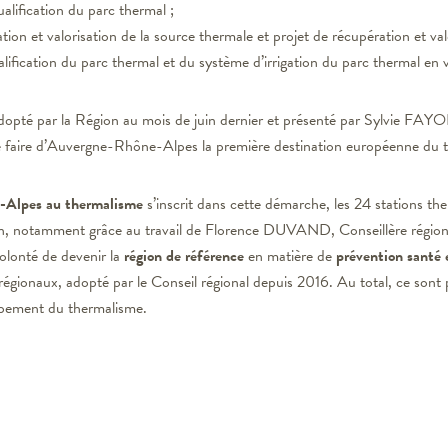
lification du parc thermal ;
tion et valorisation de la source thermale et projet de récupération et val
lification du parc thermal et du système d’irrigation du parc thermal en va
opté par la Région au mois de juin dernier et présenté par Sylvie FAYO
de faire d’Auvergne-Rhône-Alpes la première destination européenne du 
-Alpes
au thermalisme
s’inscrit dans cette démarche, les 24 stations the
égion, notamment grâce au travail de Florence DUVAND, Conseillère région
volonté de devenir la
région de référenc
e
en matière de
prévention santé 
 régionaux, adopté par le Conseil régional depuis 2016. Au total, ce sont 
oppement du thermalisme.