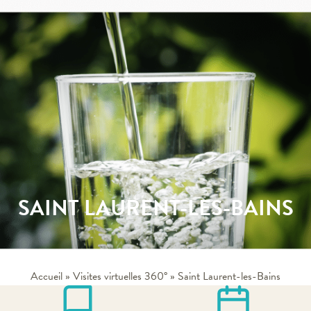
SAINT LAURENT-LES-BAINS
Accueil
»
Visites virtuelles 360°
»
Saint Laurent-les-Bains