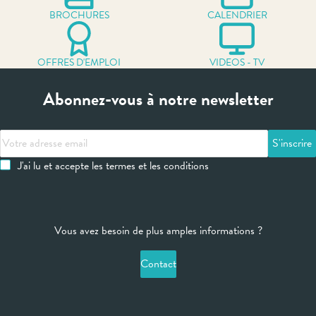
BROCHURES
CALENDRIER
OFFRES D'EMPLOI
VIDEOS - TV
Abonnez-vous à notre newsletter
Votre
adresse
J'ai lu et accepte les termes et les conditions
email
Vous avez besoin de plus amples informations ?
Contact