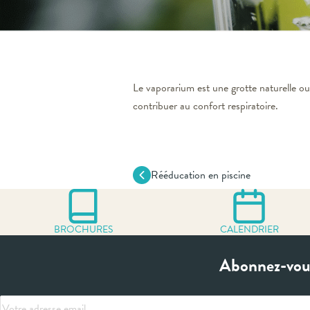
Le vaporarium est une grotte naturelle o
contribuer au confort respiratoire.
Rééducation en piscine
BROCHURES
CALENDRIER
Abonnez-vous
Votre