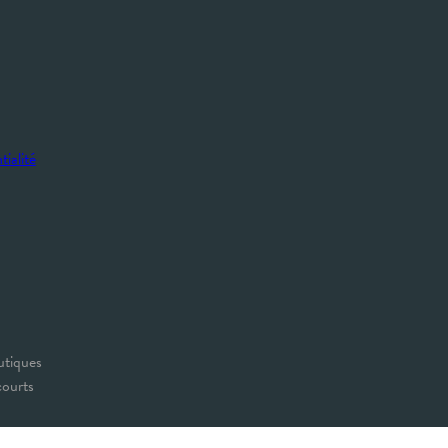
tialité
utiques
courts