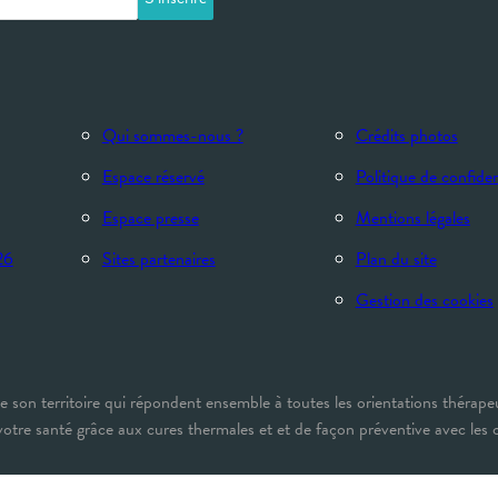
Qui sommes-nous ?
Crédits photos
Espace réservé
Politique de confiden
Espace presse
Mentions légales
26
Sites partenaires
Plan du site
Gestion des cookies
 son territoire qui répondent ensemble à toutes les orientations thérape
votre santé grâce aux cures thermales et et de façon préventive avec les 