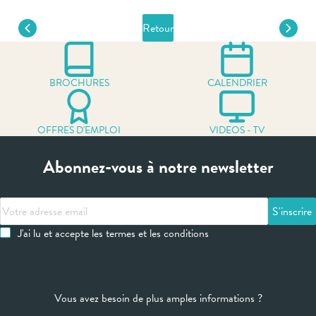
Retour
BROCHURES
CALENDRIER
OFFRES D'EMPLOI
VIDEOS - TV
Abonnez-vous à notre newsletter
Votre
adresse
J'ai lu et accepte les termes et les conditions
email
Vous avez besoin de plus amples informations ?