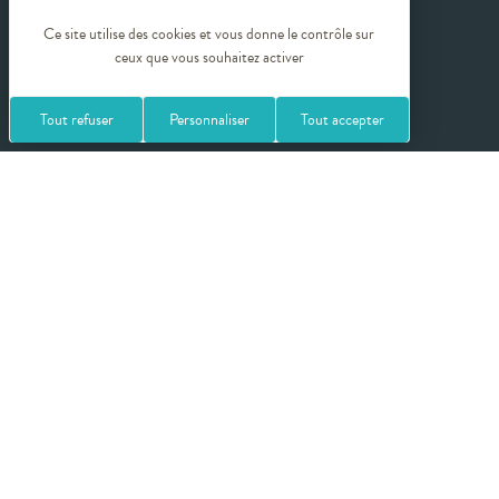
Sites partenaires
Ce site utilise des cookies et vous donne le contrôle sur
ceux que vous souhaitez activer
Crédits photos
Tout refuser
Personnaliser
Tout accepter
Politique de confidentialité
Mentions légales
Plan du site
Gestion des cookies
Balineae by Rhône-Alpes Thermal fédère les 15 destinations thermales
de son territoire qui répondent ensemble à toutes les orientations
thérapeutiques thermales, et proposent grâce à leur savoir-faire une
réponse adaptée à votre santé grâce aux cures thermales et et de façon