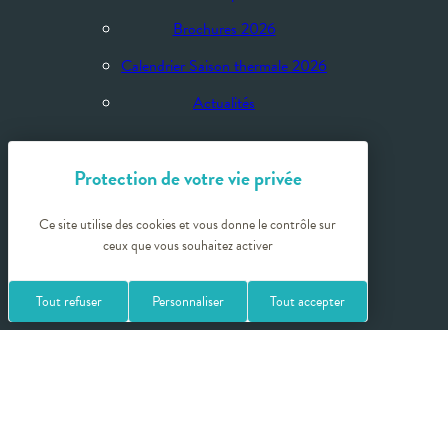
Brochures 2026
Calendrier Saison thermale 2026
Actualités
Qui sommes-nous ?
Ce site utilise des cookies et vous donne le contrôle sur
Espace réservé
ceux que vous souhaitez activer
Espace presse
Tout refuser
Personnaliser
Tout accepter
Sites partenaires
Crédits photos
Politique de confidentialité