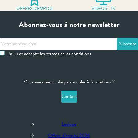
OFFRES D'EMPLOI
VIDEOS - TV
Abonnez-vous à notre newsletter
Votre
adresse
J'ai lu et accepte les termes et les conditions
email
Vous avez besoin de plus amples informations ?
Contact
Lexique
Offres d’emploi 2026