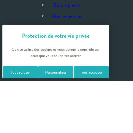
Espace presse
Sites partenaires
Ce site utilise des cookies et vous donne le contrôle sur
ceux que vous souhaitez activer
Tout refuser
Personnaliser
Tout accepter
Crédits photos
Politique de confidentialité
Mentions légales
Plan du site
Gestion des cookies
Balineae by Rhône-Alpes Thermal fédère les 15 destinations thermales
de son territoire qui répondent ensemble à toutes les orientations