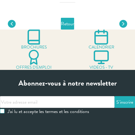
Retour
BROCHURES
CALENDRIER
OFFRES D'EMPLOI
VIDEOS - TV
Abonnez-vous à notre newsletter
Votre
adresse
J'ai lu et accepte les termes et les conditions
email