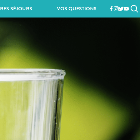
RES SÉJOURS
VOS QUESTIONS
facebook
instagram
twitter
youtub