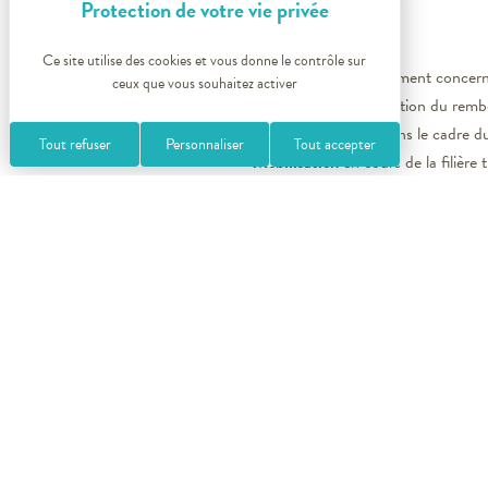
Ce site utilise des cookies et vous donne le contrôle sur
2025 :
aucun changement concern
ceux que vous souhaitez activer
2026 :
possible réduction du remb
Décision
attendue dans le cadre 
Tout refuser
Personnaliser
Tout accepter
Mobilisation
en cours de la filière 
ALERTE sur l’avenir du thermalisme
France et la santé des patients… Re
Beretti désapprouve…
Abonnez-vous