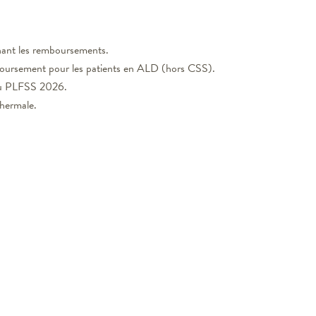
ant les remboursements.
oursement pour les patients en ALD (hors CSS).
du PLFSS 2026.
thermale.
 en
naud
Retour
LE 
 à notre newsletter