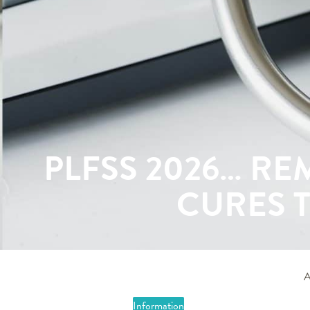
PLFSS 2026… R
CURES 
A
Information