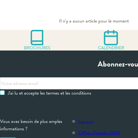
Il n'y a aucun article pour le moment
BROCHURES
CALENDRIER
Abonnez-vous
Votre
adresse
J'ai lu et accepte les termes et les conditions
email
Vous avez besoin de plus amples
Lexique
informations ?
Offres d’emploi 2026