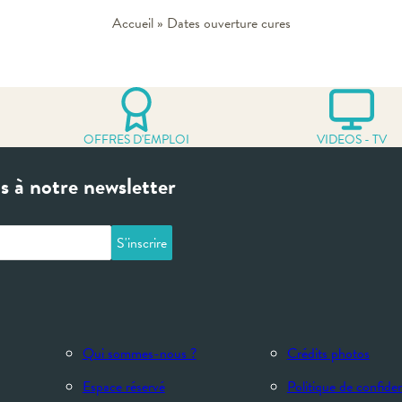
Accueil
»
Dates ouverture cures
OFFRES D'EMPLOI
VIDEOS - TV
 à notre newsletter
Qui sommes-nous ?
Crédits photos
Espace réservé
Politique de confiden